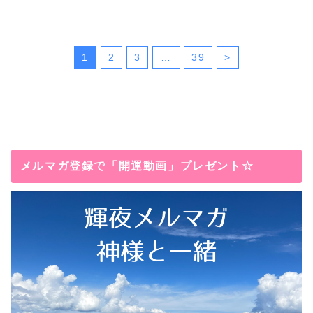
1
2
3
…
39
>
メルマガ登録で「開運動画」プレゼント☆