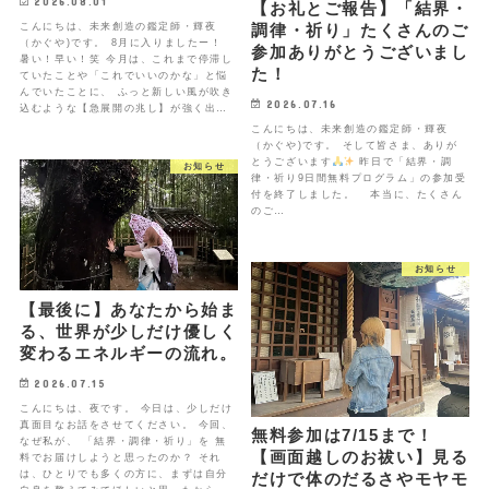
2026.08.01
【お礼とご報告】「結界・
こんにちは、未来創造の鑑定師・輝夜
調律・祈り」たくさんのご
（かぐや)です。 8月に入りましたー！
参加ありがとうございまし
暑い！早い！笑 今月は、これまで停滞し
た！
ていたことや「これでいいのかな」と悩
んでいたことに、 ふっと新しい風が吹き
2026.07.16
込むような【急展開の兆し】が強く出…
こんにちは、未来創造の鑑定師・輝夜
（かぐや)です。 そして皆さま、ありが
とうございます
昨日で「結界・調
お知らせ
律・祈り9日間無料プログラム」の参加受
付を終了しました。 本当に、たくさん
のご…
お知らせ
【最後に】あなたから始ま
る、世界が少しだけ優しく
変わるエネルギーの流れ。
2026.07.15
こんにちは、夜です。 今日は、少しだけ
真面目なお話をさせてください。 今回、
無料参加は7/15まで！
なぜ私が、 「結界・調律・祈り」を 無
【画面越しのお祓い】見る
料でお届けしようと思ったのか？ それ
は、ひとりでも多くの方に、まずは自分
だけで体のだるさやモヤモ