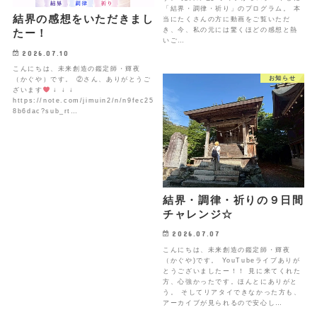
「結界・調律・祈り」のプログラム。 本
結界の感想をいただきまし
当にたくさんの方に動画をご覧いただ
き、今、私の元には驚くほどの感想と熱
たー！
いご…
2026.07.10
こんにちは、未来創造の鑑定師・輝夜
お知らせ
（かぐや）です。 ②さん、ありがとうご
ざいます
↓ ↓ ↓
https://note.com/jimuin2/n/n9fec25
8b6dac?sub_rt…
結界・調律・祈りの９日間
チャレンジ☆
2026.07.07
こんにちは、未来創造の鑑定師・輝夜
（かぐや)です。 YouTubeライブありが
とうございましたー！！ 見に来てくれた
方、心強かったです。ほんとにありがと
う。 そしてリアタイできなかった方も、
アーカイブが見られるので安心し…