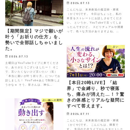
2026.07.13
こんにちは、未来創造の鑑定師・輝夜
（かぐや)です。 今日はちょっと、私の
本音をストレートにお話しさせてくださ
い。 というか、YouTubeで言ってしま
ったんですけど。 スピリチュアルや開運
【期間限定】マジで願いが
って、色々な方法がありますよね。…
叶う「お祈りの仕方」を、
勢いで全部話しちゃいまし
占い
た。
2026.07.13
土曜日はYouTubeライブに来てくださ
り、ありがとうございましたー！ そこ
で、言いたくないけど言いたい（笑）
「本当に願いが叶う祈り方」についてお
話しました！ YouTubeあとで削除しよ
【本日20時LIVE】「結
うかなｗ そう、皆さんは、神仏…
界」で金縛り、秒で寝落
ち、痛みが消えた…！？驚
きの体感とリアルな疑問に
占い師への質問
すべて答えます。
2026.07.11
こんにちは、未来創造の鑑定師・輝夜
（かぐや)です。 こんにちは、輝夜で
す。 先日の七夕ライブからスタートした