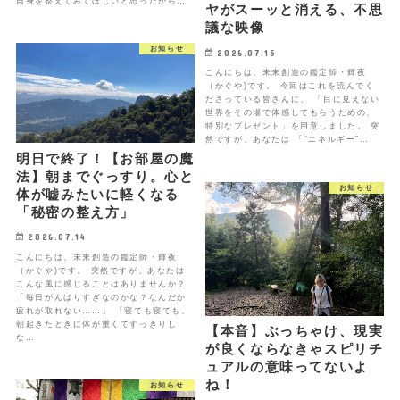
自身を整えてみてほしいと思ったから…
ヤがスーッと消える、不思
議な映像
お知らせ
2026.07.15
こんにちは、未来創造の鑑定師・輝夜
（かぐや)です。 今回はこれを読んでく
ださっている皆さんに、 「目に見えない
世界をその場で体感してもらうための、
特別なプレゼント」を用意しました。 突
然ですが、あなたは 「“エネルギー”…
明日で終了！【お部屋の魔
法】朝までぐっすり。心と
お知らせ
体が嘘みたいに軽くなる
「秘密の整え方」
2026.07.14
こんにちは、未来創造の鑑定師・輝夜
（かぐや)です。 突然ですが、あなたは
こんな風に感じることはありませんか？
「毎日がんばりすぎなのかな？なんだか
疲れが取れない……」 「寝ても寝ても、
朝起きたときに体が重くてすっきりし
【本音】ぶっちゃけ、現実
な…
が良くならなきゃスピリチ
ュアルの意味ってないよ
ね！
お知らせ