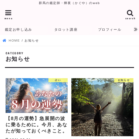
群馬の鑑定師・輝夜（かぐや）のweb
menu
search
鑑定お申し込み
タロット講座
プロフィール
HOME
お知らせ
お知らせ
占い
お知らせ
【8月の運勢】急展開の波
に乗るために。今月、あな
たが知っておくべきこと。