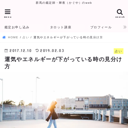
群馬の鑑定師・輝夜（かぐや）のweb
menu
search
鑑定お申し込み
タロット講座
プロフィール
HOME
占い
運気やエネルギーが下がっている時の見分け方
2017.12.10
2019.02.03
占い
運気やエネルギーが下がっている時の見分け
方