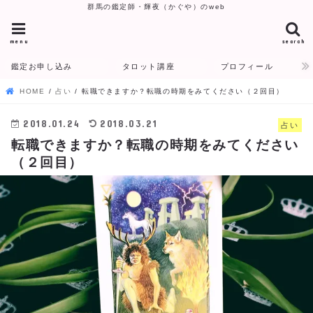
群馬の鑑定師・輝夜（かぐや）のweb
menu
search
鑑定お申し込み
タロット講座
プロフィール
HOME
占い
転職できますか？転職の時期をみてください（２回目）
2018.01.24
2018.03.21
占い
転職できますか？転職の時期をみてください
（２回目）