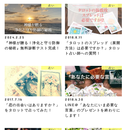
占い
占い
2024.2.25
2018.8.11
『神様が贈る！浄化と守り防御
「タロットのスプレッド（展開
の秘術』無料診断テスト完成！
方法）は必要ですか？」タロッ
ト占い師への質問！
占い
占い
2017.7.16
2018.6.30
「恋の出会いはありますか？」
LINE＠「あなたにいま必要な
をタロットで占ってみた！
言葉」のプレゼントを終わりに
します！
占い
占い