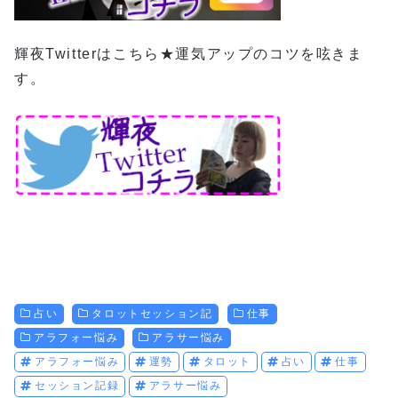
輝夜Twitterはこちら★運気アップのコツを呟きま
す。
占い
タロットセッション記
仕事
アラフォー悩み
アラサー悩み
アラフォー悩み
運勢
タロット
占い
仕事
セッション記録
アラサー悩み