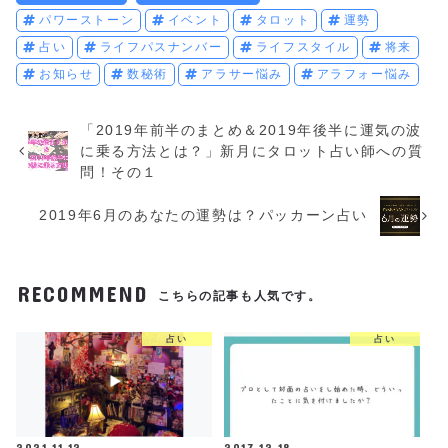
パワーストーン
イベント
タロット
運勢
占い
ライフパスナンバー
ライフスタイル
将来
お知らせ
数秘術
アラサー悩み
アラフォー悩み
「2019年前半のまとめ＆2019年後半に運気の波
に乗る方法とは？」新月にタロット占い師への質
問！その１
2019年6月のあなたの運勢は？パッカーン占い
RECOMMEND
こちらの記事も人気です。
占い
占い
2021.11.12
2017.12.18