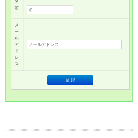
名
前
メ
ー
ル
ア
ド
レ
ス