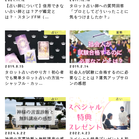
【占い師について】信用できな
タロット占い師への質問回答
い占い師とは？アゲ鑑定と
「プロとしてどういったことに
は？・スタンドFM（…
気をつけましたか？」
占い
運勢
2019.8.15
2019.2.14
タロット占いのやり方！初心者
社会人が試験に合格するのに必
でも簡単タロット占いの方法〜
要なこととは？運気アップサロ
シャッフル・カッ…
ンの感想
占い
占い
2024.6.22
2022.4.23
神様の言霊診断と無料講座の感
スペシャル特典プレゼント＆初