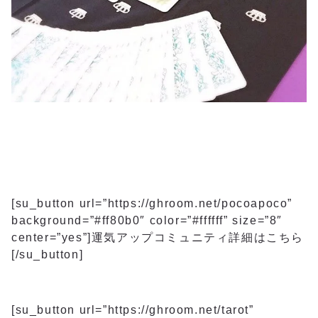
[su_button url=”https://ghroom.net/pocoapoco”
background=”#ff80b0″ color=”#ffffff” size=”8″
center=”yes”]運気アップコミュニティ詳細はこちら
[/su_button]
[su_button url=”https://ghroom.net/tarot”