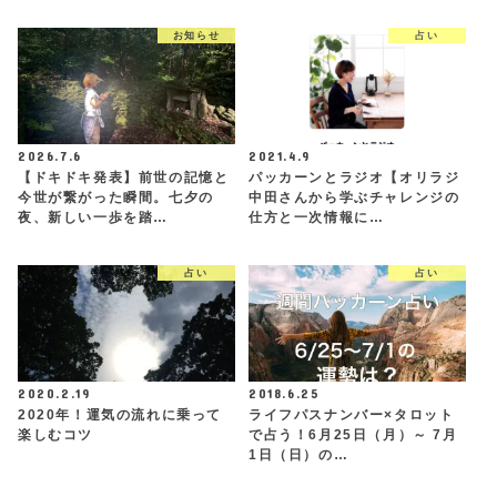
お知らせ
占い
2026.7.6
2021.4.9
【ドキドキ発表】前世の記憶と
パッカーンとラジオ【オリラジ
今世が繋がった瞬間。七夕の
中田さんから学ぶチャレンジの
夜、新しい一歩を踏…
仕方と一次情報に…
占い
占い
2020.2.19
2018.6.25
2020年！運気の流れに乗って
ライフパスナンバー×タロット
楽しむコツ
で占う！6月25日（月）～ 7月
1日（日）の…