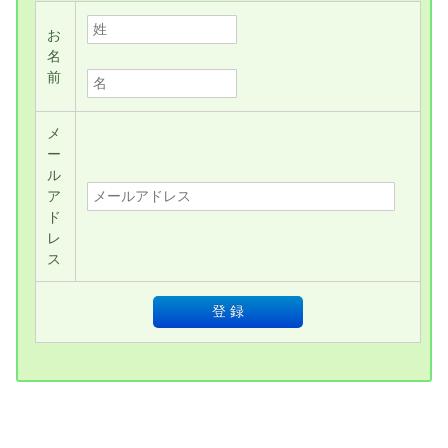
お
名
前
メ
ー
ル
ア
ド
レ
ス