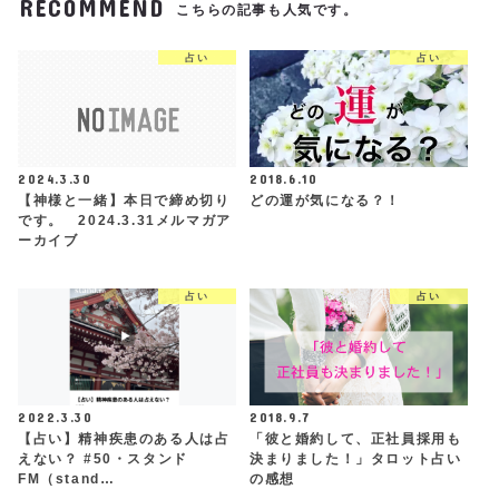
RECOMMEND
こちらの記事も人気です。
占い
占い
2024.3.30
2018.6.10
【神様と一緒】本日で締め切り
どの運が気になる？！
です。 2024.3.31メルマガア
ーカイブ
占い
占い
2022.3.30
2018.9.7
【占い】精神疾患のある人は占
「彼と婚約して、正社員採用も
えない？ #50・スタンド
決まりました！」タロット占い
FM（stand…
の感想