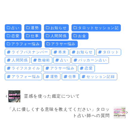
占い
運勢
お知らせ
タロットセッション記
恋愛
仕事
人間関係
お金
アラフォー悩み
アラサー悩み
ライフパスナンバー
将来
お知らせ
タロット
人間関係
数秘術
占い
パッカーン占い
ライフスタイル
アラサー悩み
恋愛
アラフォー悩み
運勢
仕事
セッション記録
霊感を使った鑑定について
「人に優しくする意味を教えてください」タロッ
ト占い師への質問