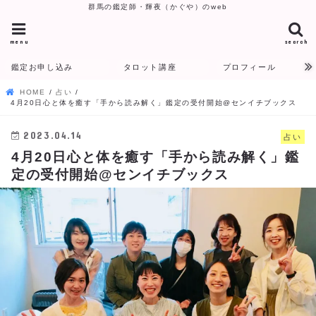
群馬の鑑定師・輝夜（かぐや）のweb
menu
search
鑑定お申し込み
タロット講座
プロフィール
HOME
占い
4月20日心と体を癒す「手から読み解く」鑑定の受付開始@センイチブックス
2023.04.14
占い
4月20日心と体を癒す「手から読み解く」鑑
定の受付開始@センイチブックス