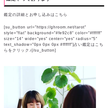
鑑定の詳細とお申し込みはこちら
[su_button url=”https://ghroom.net/tarot”
style=”flat” background=”#fe92c8″ color=”#ffffff”
size=”14″ wide=”yes” center=”yes” radius=”5″
text_shadow=”0px 0px 0px #ffffff”]占い鑑定はこち
らをクリック♪[/su_button]