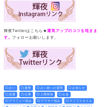
輝夜Twitterはこちら★
運気アップのコツを呟きま
す。
フォローお願いします。
占い
運勢
占い師への質問
お知らせ
恋愛
仕事
人間関係
お金
アラフォー悩み
アラサー悩み
ライフスタイル