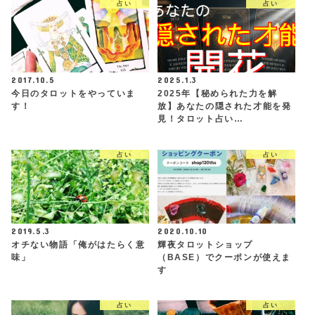
占い
占い
2017.10.5
2025.1.3
今日のタロットをやっていま
2025年【秘められた力を解
す！
放】あなたの隠された才能を発
見！タロット占い…
占い
占い
2019.5.3
2020.10.10
オチない物語「俺がはたらく意
輝夜タロットショップ
味」
（BASE）でクーポンが使えま
す
占い
占い