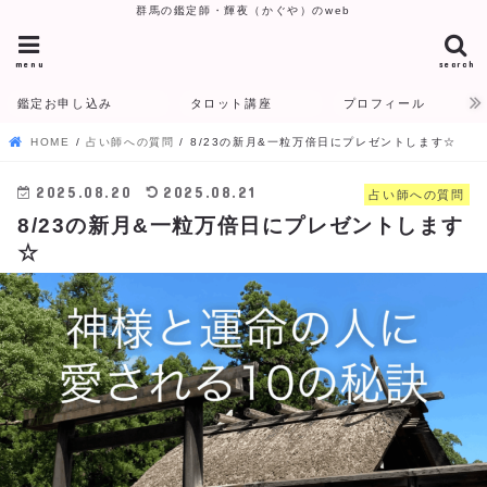
群馬の鑑定師・輝夜（かぐや）のweb
menu
search
鑑定お申し込み
タロット講座
プロフィール
HOME
占い師への質問
8/23の新月&一粒万倍日にプレゼントします☆
2025.08.20
2025.08.21
占い師への質問
8/23の新月&一粒万倍日にプレゼントします
☆