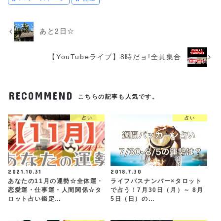
あと2日☆
【YouTubeライブ】8時だョ!全員集合
RECOMMEND
こちらの記事も人気です。
占い
占い
2021.10.31
2018.7.30
あなたの11月の運勢☆全体運・
ライフパスナンバー×タロット
恋愛運・仕事運・人間関係☆タ
で占う！7月30日（月）～ 8月
ロット占い鑑定…
5日（日）の…