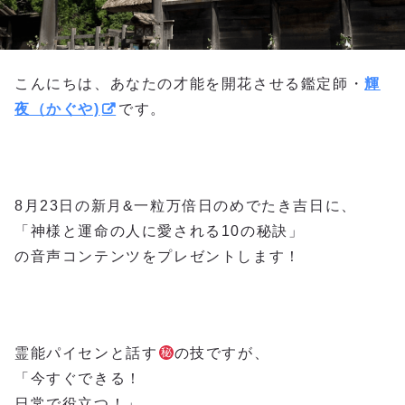
こんにちは、あなたの才能を開花させる鑑定師・
輝
夜（かぐや)
です。
8月23日の新月&一粒万倍日のめでたき吉日に、
「神様と運命の人に愛される10の秘訣」
の音声コンテンツをプレゼントします！
霊能パイセンと話す
の技ですが、
「今すぐできる！
日常で役立つ！」