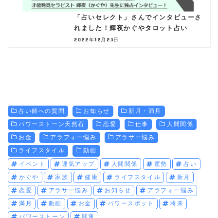
「占いセレクト」さんでインタビューさ
れました！輝夜かぐやタロット占い
2022年12月23日
占い師への質問
お知らせ
新月・満月
パワーストーン天然石
恋愛
仕事
人間関係
お金
アラフォー悩み
アラサー悩み
ライフスタイル
動画
イベント
運気アップ
人間関係
運勢
占い
かぐや
家族
健康
ライフスタイル
新月
恋愛
アラサー悩み
お知らせ
アラフォー悩み
満月
動画
お金
パワースポット
将来
パワーストーン
開運