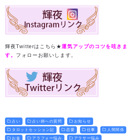
輝夜Twitterはこちら★
運気アップのコツを呟きま
す。
フォローお願いします。
占い
占い師への質問
お知らせ
タロットセッション記
恋愛
仕事
人間関係
お金
アラフォー悩み
アラサー悩み