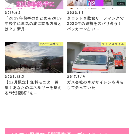
2019.6.3
2022.1.3
「2019年前半のまとめ＆2019
タロット＆数秘リーディングで
年後半に運気の波に乗る方法と
2022年の運勢をズバリ占う！
は？」新月…
パッカーン占い…
パワースポット
ライフスタイル
2025.12.3
2017.7.19
【12月限定】無料モニター募
ガス会社の車がサイレンを鳴ら
集！あなたのエネルギーを整え
して走っていた
る“特別護符”を…