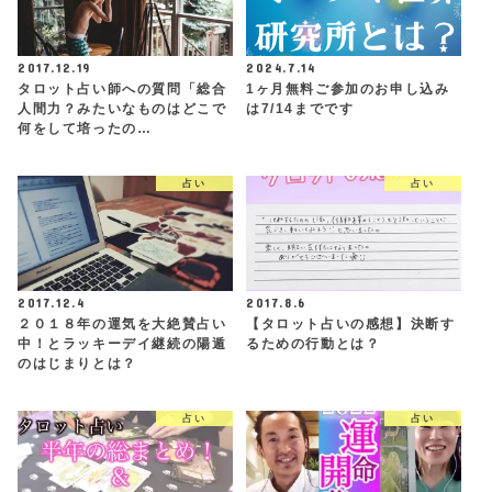
2017.12.19
2024.7.14
タロット占い師への質問「総合
1ヶ月無料ご参加のお申し込み
人間力？みたいなものはどこで
は7/14までです
何をして培ったの…
占い
占い
2017.12.4
2017.8.6
２０１８年の運気を大絶賛占い
【タロット占いの感想】決断す
中！とラッキーデイ継続の陽遁
るための行動とは？
のはじまりとは？
占い
占い