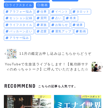
ライフスタイル
動画
アラフォー悩み
仕事
イベント
タロット
セッション記録
質問
占い
将来
ライフスタイル
家族
お知らせ
健康
パッカーン占い
恋愛
運気アップ
動画
アラサー悩み
11月の鑑定お申し込みはこちらからどうぞ
YouTubeで生放送ライブをします！【氣功師サテ
ィのめっちゃトーク】に呼んでいただきました☆
RECOMMEND
こちらの記事も人気です。
占い
パワースポット