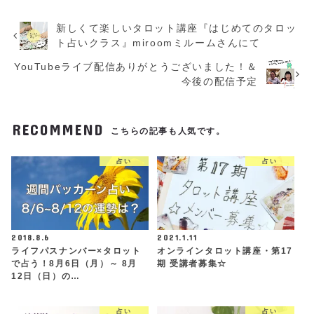
新しくて楽しいタロット講座『はじめてのタロッ
ト占いクラス』miroomミルームさんにて
YouTubeライブ配信ありがとうございました！＆
今後の配信予定
RECOMMEND
こちらの記事も人気です。
占い
占い
2018.8.6
2021.1.11
ライフパスナンバー×タロット
オンラインタロット講座・第17
で占う！8月6日（月）～ 8月
期 受講者募集☆
12日（日）の…
占い
占い