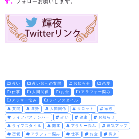
す。
フォローお願いします。
占い
占い師への質問
お知らせ
恋愛
仕事
人間関係
お金
アラフォー悩み
アラサー悩み
ライフスタイル
質問
運勢
人間関係
タロット
家族
ライフパスナンバー
占い
健康
お知らせ
ライフスタイル
開運
アラサー悩み
運気アップ
恋愛
アラフォー悩み
仕事
お金
将来