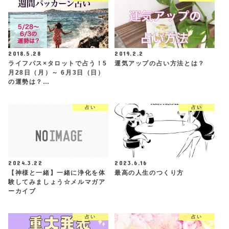
2018.5.28
2019.2.2
ライフパス×タロットで占う！5
運気アップの占い方法とは？
月28日（月）～ 6月3日（日）
の運勢は？…
占い
占い
2024.3.22
2023.6.16
【神様と一緒】一緒に浄化を体
最高の人生のつくり方
験してみましょう☆メルマガア
ーカイブ
占い
占い